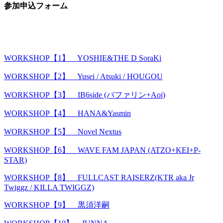
​参加申込フォーム
.
WORKSHOP【1】 YOSHIE&THE D SoraKi
WORKSHOP【2】 Yusei / Atsuki / HOUGOU
WORKSHOP【3】 IB6side (バファリン+Aoi)
WORKSHOP【4】 HANA&Yasmin
WORKSHOP【5】 Novel Nextus
WORKSHOP【6】 WAVE FAM JAPAN (ATZO+KEI+P-
STAR)
WORKSHOP【8】 FULLCAST RAISERZ(KTR aka Jr
Twiggz / KILLA TWIGGZ)
WORKSHOP【9】 黒須洋嗣