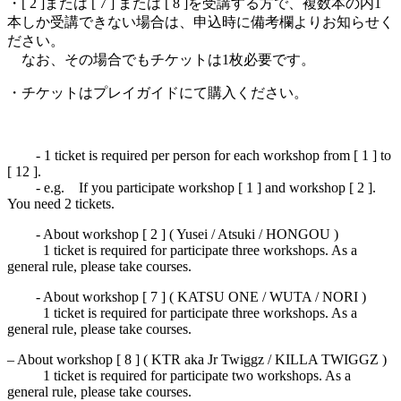
・[ 2 ]または [ 7 ] または [ 8 ]を受講する方で、複数本の内1
本しか受講できない場合は、申込時に備考欄よりお知らせく
ださい。
なお、その場合でもチケットは1枚必要です。​
・​チケットは
プレイガイド
にて購入ください。
- 1 ticket is required per person for each workshop from [ 1 ] to
[ 12 ].
- e.g. If you participate workshop [ 1 ] and workshop [ 2 ].
You need 2 tickets.
- About workshop [ 2 ] ( Yusei / Atsuki / HONGOU )
1 ticket is required for participate three workshops. As a
general rule, please take courses.
- About workshop [ 7 ] ( KATSU ONE / WUTA / NORI )
1 ticket is required for participate three workshops. As a
general rule, please take courses.
– About workshop [ 8 ] ( KTR aka Jr Twiggz / KILLA TWIGGZ )
1 ticket is required for participate two workshops. As a
general rule, please take courses.