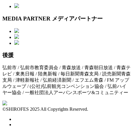
MEDIA PARTNER
メディアパートナー
後援
弘前市 /
弘前市教育委員会 /
青森放送 /
青森朝日放送 /
青森テ
レビ /
東奥日報 /
陸奥新報 /
毎日新聞青森支局 /
読売新聞青森
支局 /
津軽新報社 /
弘前経済新聞 /
エフエム青森 /
FM アップ
ルウェーブ /
(公社)弘前観光コンベンション協会 /
弘前ハイ
ヤー協会 /
一般社団法人アーバンスポーツ&コミュニティー
©SHIROFES 2025 All Copyrights Reserved.