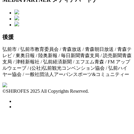
後援
弘前市 /
弘前市教育委員会 /
青森放送 /
青森朝日放送 /
青森テ
レビ /
東奥日報 /
陸奥新報 /
毎日新聞青森支局 /
読売新聞青森
支局 /
津軽新報社 /
弘前経済新聞 /
エフエム青森 /
FM アップ
ルウェーブ /
(公社)弘前観光コンベンション協会 /
弘前ハイ
ヤー協会 /
一般社団法人アーバンスポーツ&コミュニティー
©SHIROFES 2025 All Copyrights Reserved.